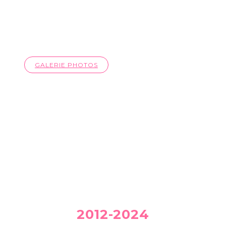
MISS PÉRIGORD
2019
GALERIE PHOTOS
PALMARÈS DES MISS PÉRIGORD
2012-2024