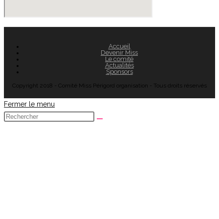
Accueil
Devenir Miss
Le comité
Actualités
Sponsors
Copyright 2018 - Comité Miss Périgord organisation - Tous droits réservés
Fermer le menu