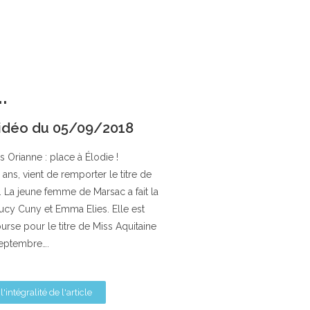
.
idéo du 05/09/2018
is Orianne : place à Élodie !
ans, vient de remporter le titre de
 La jeune femme de Marsac a fait la
ucy Cuny et Emma Elies. Elle est
urse pour le titre de Miss Aquitaine
 septembre….
 l'intégralité de l'article