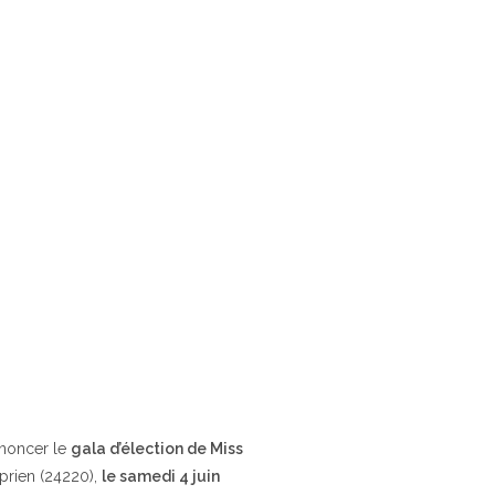
nnoncer le
gala d’élection de Miss
yprien (24220),
le samedi 4 juin