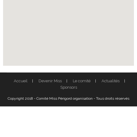
Accueil
Devenir Miss
Le comité
Actualités
Sponsors
Copyright 2018 - Comité Miss Périgord organisation - Tous droits réservés