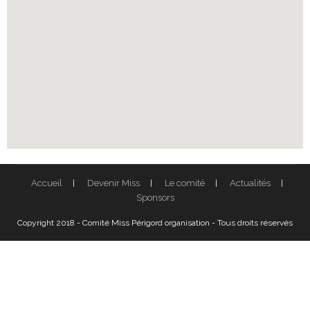
Accueil
Devenir Miss
Le comité
Actualités
Sponsors
Copyright 2018 - Comité Miss Périgord organisation - Tous droits réservés