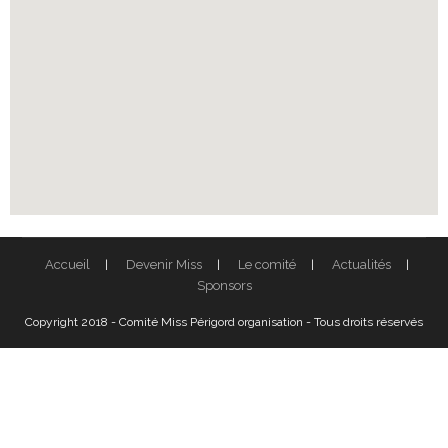
Accueil
Devenir Miss
Le comité
Actualités
Sponsors
Copyright 2018 - Comité Miss Périgord organisation - Tous droits réservés