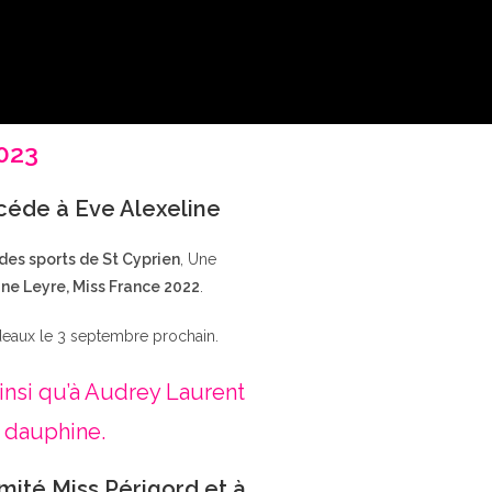
2023
ccéde à Eve Alexeline
 des sports de St Cyprien
, Une
ne Leyre, Miss France 2022
.
deaux le 3 septembre prochain.
insi qu’à Audrey Laurent
 dauphine.
mité Miss Périgord et à