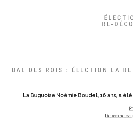
ÉLECTI
RE-DÉC
BAL DES ROIS : ÉLECTION LA R
La Buguoise
Noémie Boudet
, 16 ans, a é
P
Deuxième dau