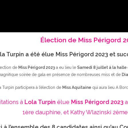
Élection de Miss Périgord 
la Turpin a été élue Miss Périgord 2023 et su
lection de
Miss Périgord 2023
a eu lieu le
Samedi 8 juillet à la halle
agnifique soirée de gala en présence de nombreuses miss et de
Dia
a Turpin participera à l’élection de
Miss Aquitaine
qui aura lieu A Bor
itations à
Lola Turpin
élue
Miss Périgord 2023
a
1ère dauphine, et Kathy Wlazinski 2ème
i à l’ensemble des 8 candidates ainsi qu’au Co