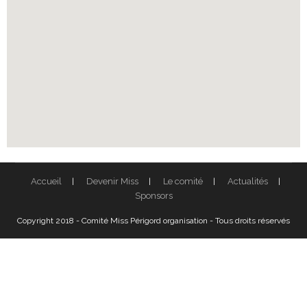
Accueil
Devenir Miss
Le comité
Actualités
Sponsors
Copyright 2018 - Comité Miss Périgord organisation - Tous droits réservés