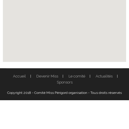
Accueil
Devenir Miss
Le comité
Actualités
Sponsors
Copyright 2018 - Comité Miss Périgord organisation - Tous droits réservés