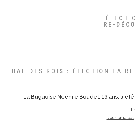
ÉLECTI
RE-DÉC
BAL DES ROIS : ÉLECTION LA R
La Buguoise
Noémie Boudet
, 16 ans, a é
P
Deuxième dau