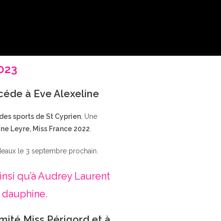
2023
ccéde à Eve Alexeline
 des sports de St Cyprien
, Une
ne Leyre, Miss France 2022
.
deaux le 3 septembre prochain.
insi qu’à Audrey Laurent
 dauphine.
mité Miss Périgord et à