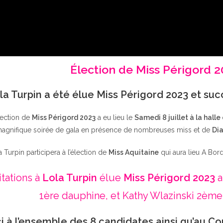
Élection de Miss Périgord 
la Turpin a été élue Miss Périgord 2023 et su
lection de
Miss Périgord 2023
a eu lieu le
Samedi 8 juillet à la halle
agnifique soirée de gala en présence de nombreuses miss et de
Dia
a Turpin participera à l’élection de
Miss Aquitaine
qui aura lieu A Bor
itations à
Lola Turpin
élue
Miss Périgord 2023
a
1ère dauphine, et Kathy Wlazinski 2ème
i à l’ensemble des 8 candidates ainsi qu’au Co