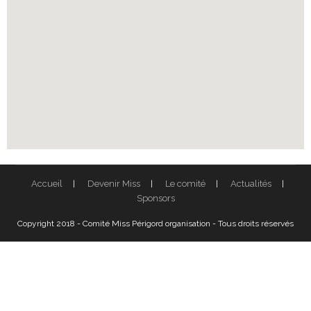
Accueil
Devenir Miss
Le comité
Actualités
Sponsors
Copyright 2018 - Comité Miss Périgord organisation - Tous droits réservés