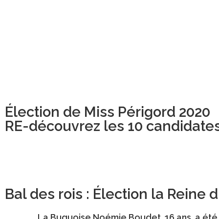
Élection de Miss Périgord 2020
RE-découvrez les 10 candidate
Bal des rois : Élection la Reine
La Buguoise
Noémie Boudet
, 16 ans, a é