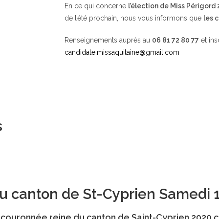
En ce qui concerne
l’élection de Miss Périgord
de l’été prochain, nous vous informons que
les 
Renseignements auprès au
06 81 72 80 77
et ins
candidate.missaquitaine@gmail.com
s
 du canton de St-Cyprien Samedi 
té couronnée reine du canton de Saint-Cyprien 2020 c