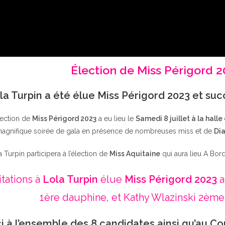
Élection de Miss Périgord 
la Turpin a été élue Miss Périgord 2023 et su
lection de
Miss Périgord 2023
a eu lieu le
Samedi 8 juillet à la halle
agnifique soirée de gala en présence de nombreuses miss et de
Dia
a Turpin participera à l’élection de
Miss Aquitaine
qui aura lieu A Bor
itations à
Lola Turpin
élue
Miss Périgord 2023
a
1ère dauphine, et Kathy Wlazinski 2ème
i à l’ensemble des 8 candidates ainsi qu’au Co