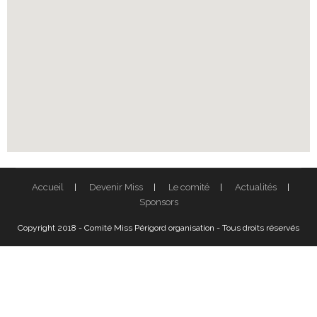
Accueil
Devenir Miss
Le comité
Actualités
Sponsors
Copyright 2018 - Comité Miss Périgord organisation - Tous droits réservés