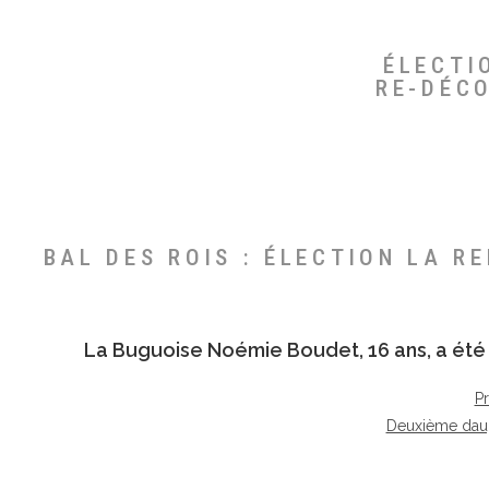
ÉLECTI
RE-DÉC
BAL DES ROIS : ÉLECTION LA R
La Buguoise
Noémie Boudet
, 16 ans, a é
P
Deuxième dau