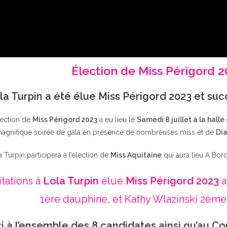
Élection de Miss Périgord 
la Turpin a été élue Miss Périgord 2023 et su
lection de
Miss Périgord 2023
a eu lieu le
Samedi 8 juillet à la halle
agnifique soirée de gala en présence de nombreuses miss et de
Dia
a Turpin participera à l’élection de
Miss Aquitaine
qui aura lieu A Bor
itations à
Lola Turpin
élue
Miss Périgord 2023
a
1ère dauphine, et Kathy Wlazinski 2ème
i à l’ensemble des 8 candidates ainsi qu’au Co