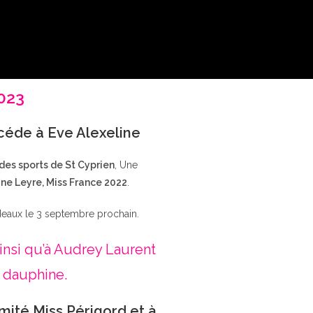
2023
ccéde à Eve Alexeline
 des sports de St Cyprien
, Une
ne Leyre, Miss France 2022
.
deaux le 3 septembre prochain.
insi qu’à Audrey Laurent
 dauphine.
mité Miss Périgord et à