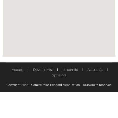
Accueil
Devenir Miss
Le comité
Actualités
Sponsors
Copyright 2018 - Comité Miss Périgord organisation - Tous droits réservés