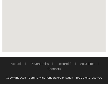
Accueil
Devenir Miss
Le comité
Actualités
Sponsors
Copyright 2018 - Comité Miss Périgord organisation - Tous droits réservés