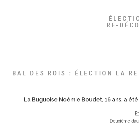
ÉLECTI
RE-DÉC
BAL DES ROIS : ÉLECTION LA R
La Buguoise
Noémie Boudet
, 16 ans, a é
P
Deuxième dau