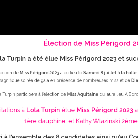
Élection de Miss Périgord 
la Turpin a été élue Miss Périgord 2023 et su
lection de
Miss Périgord 2023
a eu lieu le
Samedi 8 juillet à la halle
agnifique soirée de gala en présence de nombreuses miss et de
Dia
a Turpin participera à l’élection de
Miss Aquitaine
qui aura lieu A Bor
itations à
Lola Turpin
élue
Miss Périgord 2023
a
1ère dauphine, et Kathy Wlazinski 2ème
i à l’ensemble des 8 candidates ainsi qu’au Co