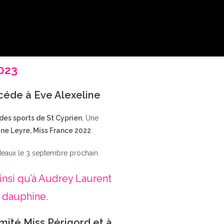
2023
ccéde à Eve Alexeline
 des sports de St Cyprien
, Une
ne Leyre, Miss France 2022
.
deaux le 3 septembre prochain.
insi qu’à Audrey Laurent
 dauphine.
mité Miss Périgord et à