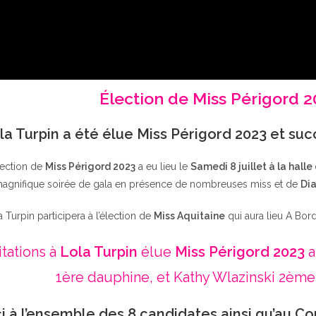
Élection de Miss Périgord 
la Turpin a été élue Miss Périgord 2023 et su
lection de
Miss Périgord 2023
a eu lieu le
Samedi 8 juillet à la halle
agnifique soirée de gala en présence de nombreuses miss et de
Dia
a Turpin participera à l’élection de
Miss Aquitaine
qui aura lieu A Bor
itations à
Lola Turpin
élue
Miss Périgord 2023
a
1ère dauphine, et Kathy Wlazinski 2ème
i à l’ensemble des 8 candidates ainsi qu’au Co