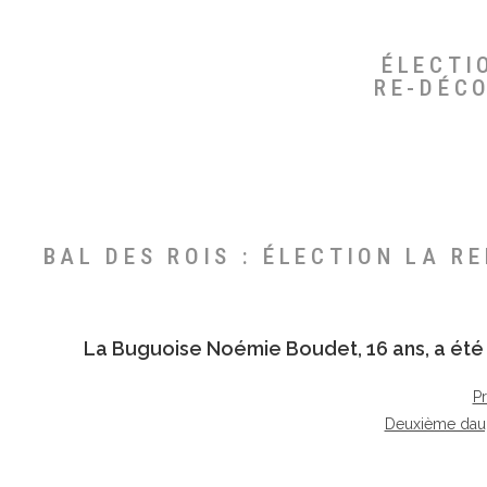
ÉLECTI
RE-DÉC
BAL DES ROIS : ÉLECTION LA R
La Buguoise
Noémie Boudet
, 16 ans, a é
P
Deuxième dau