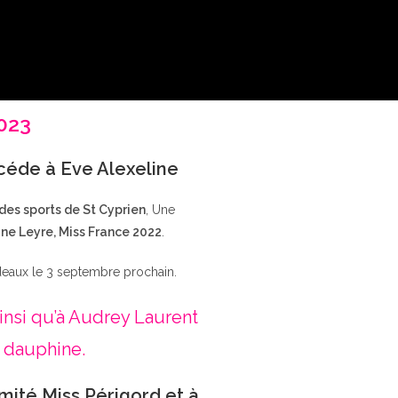
2023
ccéde à Eve Alexeline
 des sports de St Cyprien
, Une
ne Leyre, Miss France 2022
.
deaux le 3 septembre prochain.
insi qu’à Audrey Laurent
 dauphine.
mité Miss Périgord et à