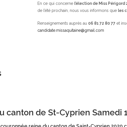
En ce qui concerne
l’élection de Miss Périgord
de l’été prochain, nous vous informons que
les 
Renseignements auprès au
06 81 72 80 77
et ins
candidate.missaquitaine@gmail.com
s
 du canton de St-Cyprien Samedi 
té couronnée reine du canton de Saint-Cyprien 2020 c