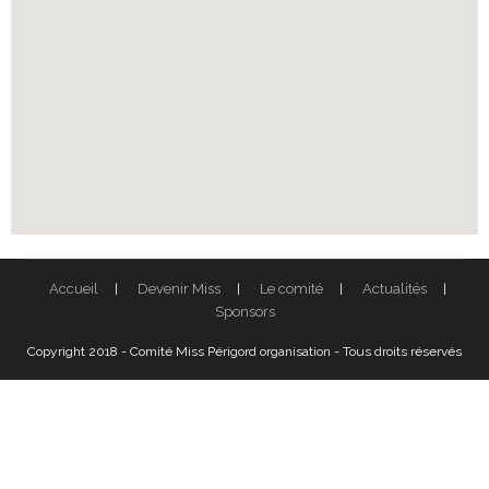
Accueil
Devenir Miss
Le comité
Actualités
Sponsors
Copyright 2018 - Comité Miss Périgord organisation - Tous droits réservés