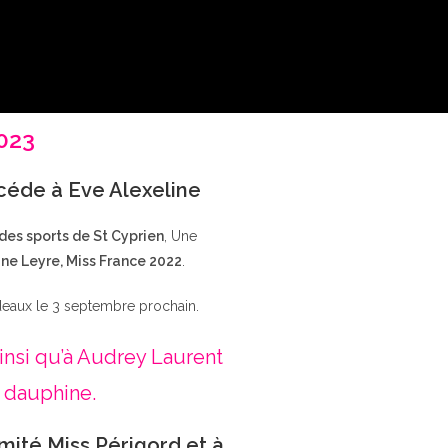
2023
ccéde à Eve Alexeline
 des sports de St Cyprien
, Une
ne Leyre, Miss France 2022
.
deaux le 3 septembre prochain.
insi qu’à Audrey Laurent
 dauphine.
mité Miss Périgord et à