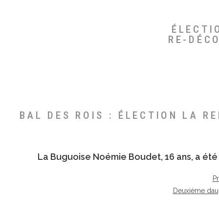
ÉLECTI
RE-DÉC
BAL DES ROIS : ÉLECTION LA R
La Buguoise
Noémie Boudet
, 16 ans, a é
P
Deuxième dau