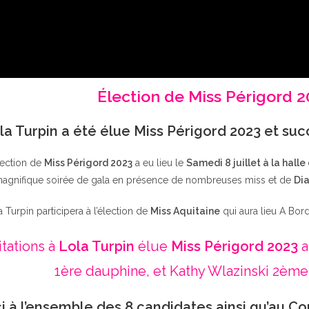
Élection de Miss Périgord 
la Turpin a été élue Miss Périgord 2023 et su
lection de
Miss Périgord 2023
a eu lieu le
Samedi 8 juillet à la halle
agnifique soirée de gala en présence de nombreuses miss et de
Dia
a Turpin participera à l’élection de
Miss Aquitaine
qui aura lieu A Bor
itations à
Lola Turpin
élue
Miss Périgord 2023
a
1ère dauphine, et Kathy Wlazinski 2ème
i à l’ensemble des 8 candidates ainsi qu’au Co