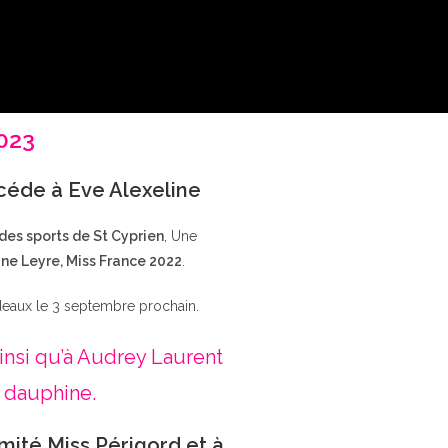
2023
ccéde à Eve Alexeline
 des sports de St Cyprien
, Une
ne Leyre, Miss France 2022
.
deaux le 3 septembre prochain.
insi qu’à Audrey Laurent
 dauphine.
mité Miss Périgord et à