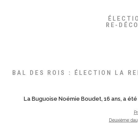
ÉLECTI
RE-DÉC
BAL DES ROIS : ÉLECTION LA R
La Buguoise
Noémie Boudet
, 16 ans, a é
P
Deuxième dau