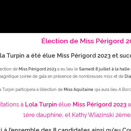
Élection de Miss Périgord 
la Turpin a été élue Miss Périgord 2023 et su
lection de
Miss Périgord 2023
a eu lieu le
Samedi 8 juillet à la halle
agnifique soirée de gala en présence de nombreuses miss et de
Dia
a Turpin participera à l’élection de
Miss Aquitaine
qui aura lieu A Bor
itations à
Lola Turpin
élue
Miss Périgord 2023
a
1ère dauphine, et Kathy Wlazinski 2ème
i à l’ensemble des 8 candidates ainsi qu’au Co