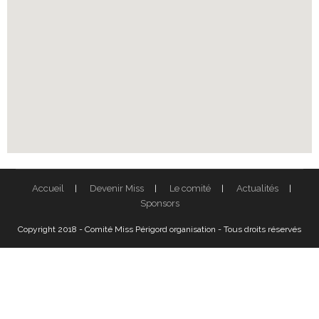
Accueil
Devenir Miss
Le comité
Actualités
Sponsors
Copyright 2018 - Comité Miss Périgord organisation - Tous droits réservés