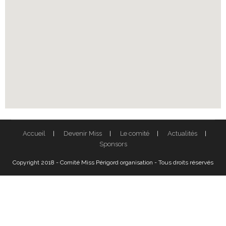
Accueil
Devenir Miss
Le comité
Actualités
Sponsors
Copyright 2018 - Comité Miss Périgord organisation - Tous droits réservés