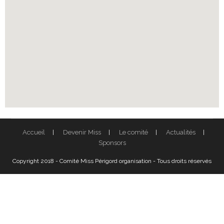
Accueil
Devenir Miss
Le comité
Actualités
Sponsors
Copyright 2018 - Comité Miss Périgord organisation - Tous droits réservés