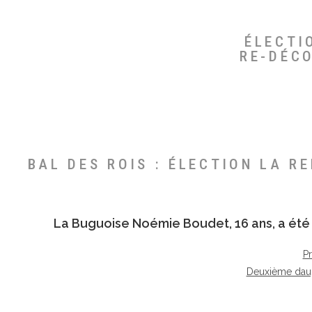
ÉLECTI
RE-DÉC
BAL DES ROIS : ÉLECTION LA R
La Buguoise
Noémie Boudet
, 16 ans, a é
P
Deuxième dau