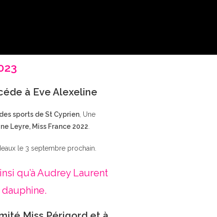
2023
ccéde à Eve Alexeline
 des sports de St Cyprien
, Une
ne Leyre, Miss France 2022
.
deaux le 3 septembre prochain.
insi qu’à Audrey Laurent
 dauphine.
mité Miss Périgord et à