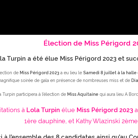
Élection de Miss Périgord 
la Turpin a été élue Miss Périgord 2023 et su
lection de
Miss Périgord 2023
a eu lieu le
Samedi 8 juillet à la halle
agnifique soirée de gala en présence de nombreuses miss et de
Dia
a Turpin participera à l’élection de
Miss Aquitaine
qui aura lieu A Bor
itations à
Lola Turpin
élue
Miss Périgord 2023
a
1ère dauphine, et Kathy Wlazinski 2ème
i à l’ensemble des 8 candidates ainsi qu’au Co