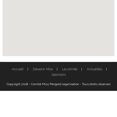
Accueil
Devenir Miss
Le comité
Actualités
Sponsors
Copyright 2018 - Comité Miss Périgord organisation - Tous droits réservés