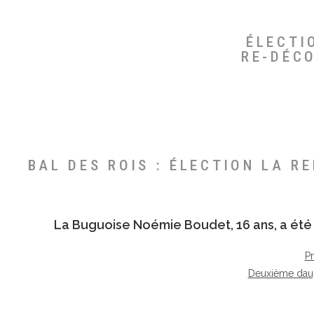
ÉLECTI
RE-DÉC
BAL DES ROIS : ÉLECTION LA R
La Buguoise
Noémie Boudet
, 16 ans, a é
P
Deuxième dau