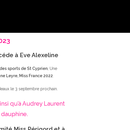
2023
ccéde à Eve Alexeline
 des sports de St Cyprien
, Une
ne Leyre, Miss France 2022
.
deaux le 3 septembre prochain.
insi qu’à Audrey Laurent
 dauphine.
mité Miss Périgord et à