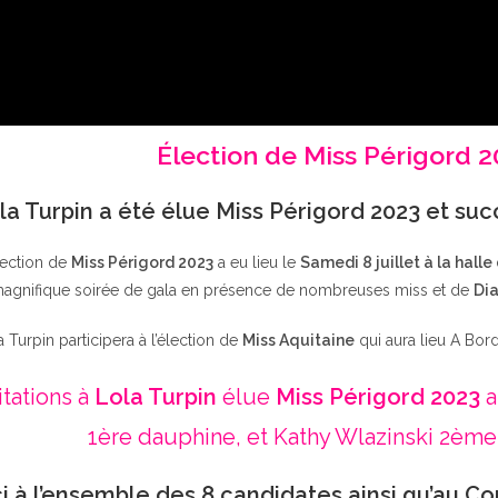
Élection de Miss Périgord 
la Turpin a été élue Miss Périgord 2023 et su
lection de
Miss Périgord 2023
a eu lieu le
Samedi 8 juillet à la halle
agnifique soirée de gala en présence de nombreuses miss et de
Dia
a Turpin participera à l’élection de
Miss Aquitaine
qui aura lieu A Bor
itations à
Lola Turpin
élue
Miss Périgord 2023
a
1ère dauphine, et Kathy Wlazinski 2ème
i à l’ensemble des 8 candidates ainsi qu’au Co