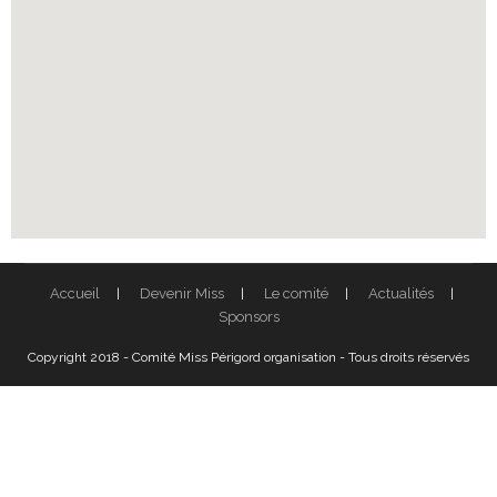
Accueil
Devenir Miss
Le comité
Actualités
Sponsors
Copyright 2018 - Comité Miss Périgord organisation - Tous droits réservés