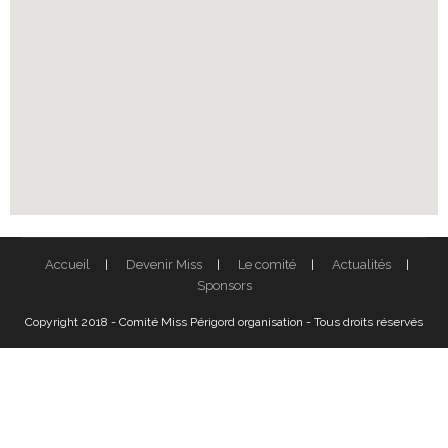
Accueil
Devenir Miss
Le comité
Actualités
Sponsors
Copyright 2018 - Comité Miss Périgord organisation - Tous droits réservés