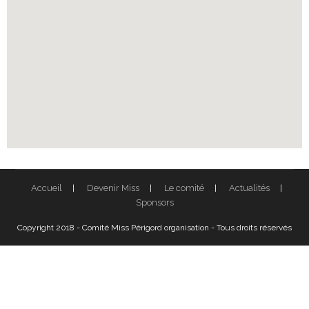
Accueil
Devenir Miss
Le comité
Actualités
Sponsors
Copyright 2018 - Comité Miss Périgord organisation - Tous droits réservés