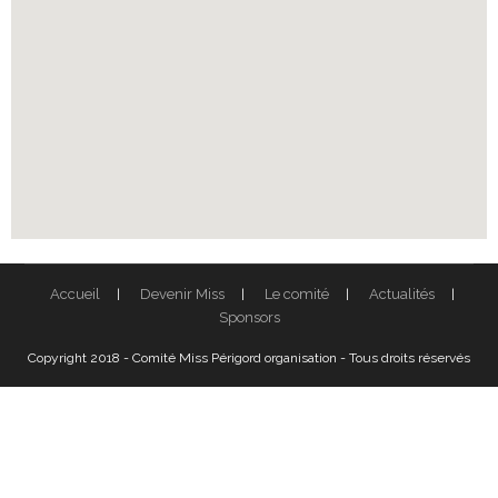
Accueil
Devenir Miss
Le comité
Actualités
Sponsors
Copyright 2018 - Comité Miss Périgord organisation - Tous droits réservés