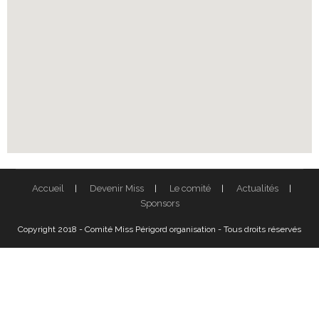
Accueil
Devenir Miss
Le comité
Actualités
Sponsors
Copyright 2018 - Comité Miss Périgord organisation - Tous droits réservés