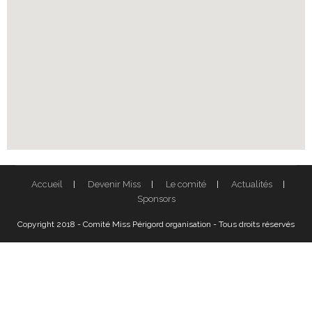
Accueil
Devenir Miss
Le comité
Actualités
Sponsors
Copyright 2018 - Comité Miss Périgord organisation - Tous droits réservés