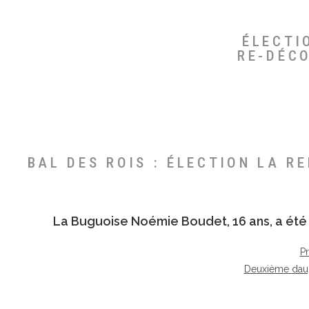
ÉLECTI
RE-DÉC
BAL DES ROIS : ÉLECTION LA R
La Buguoise
Noémie Boudet
, 16 ans, a é
P
Deuxième dau