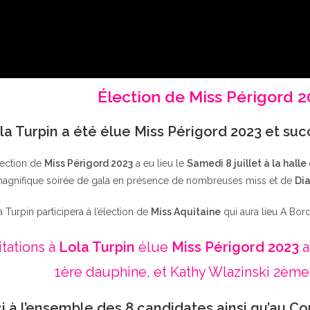
Élection de Miss Périgord 
la Turpin a été élue Miss Périgord 2023 et su
lection de
Miss Périgord 2023
a eu lieu le
Samedi 8 juillet à la halle
agnifique soirée de gala en présence de nombreuses miss et de
Dia
a Turpin participera à l’élection de
Miss Aquitaine
qui aura lieu A Bor
itations à
Lola Turpin
élue
Miss Périgord 2023
a
1ère dauphine, et Kathy Wlazinski 2ème
i à l’ensemble des 8 candidates ainsi qu’au Co