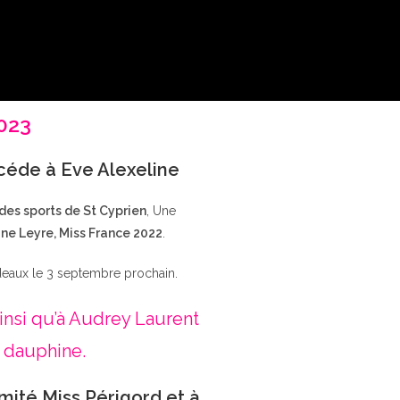
2023
ccéde à Eve Alexeline
 des sports de St Cyprien
, Une
ne Leyre, Miss France 2022
.
deaux le 3 septembre prochain.
insi qu’à Audrey Laurent
 dauphine.
mité Miss Périgord et à