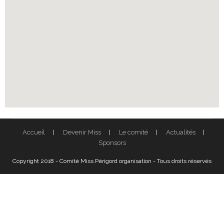
Accueil
Devenir Miss
Le comité
Actualités
Sponsors
Copyright 2018 - Comité Miss Périgord organisation - Tous droits réservés