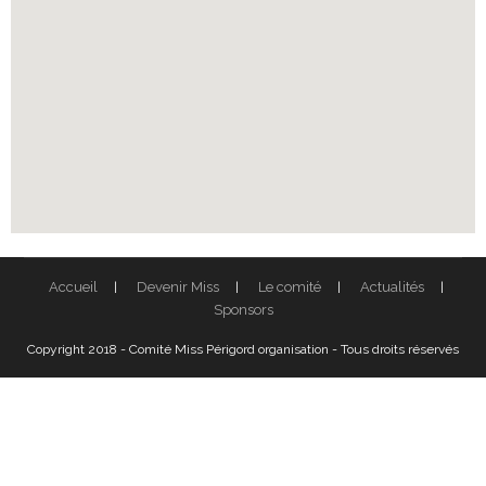
Accueil
Devenir Miss
Le comité
Actualités
Sponsors
Copyright 2018 - Comité Miss Périgord organisation - Tous droits réservés