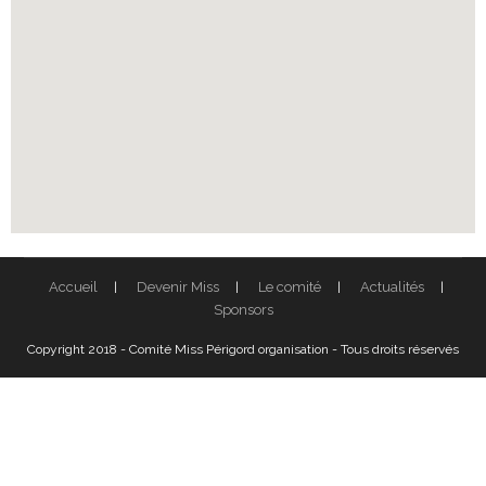
Accueil
Devenir Miss
Le comité
Actualités
Sponsors
Copyright 2018 - Comité Miss Périgord organisation - Tous droits réservés