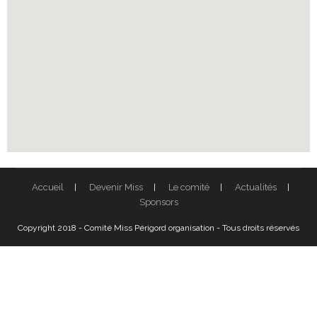
Accueil
Devenir Miss
Le comité
Actualités
Sponsors
Copyright 2018 - Comité Miss Périgord organisation - Tous droits réservés