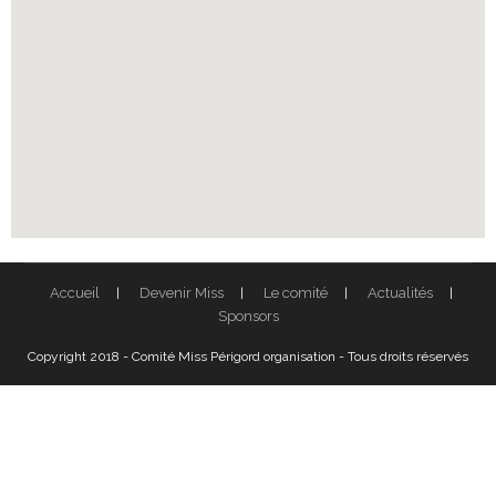
Accueil
Devenir Miss
Le comité
Actualités
Sponsors
Copyright 2018 - Comité Miss Périgord organisation - Tous droits réservés