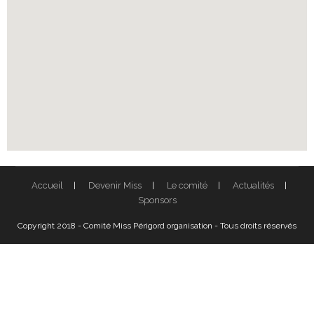
Accueil
Devenir Miss
Le comité
Actualités
Sponsors
Copyright 2018 - Comité Miss Périgord organisation - Tous droits réservés