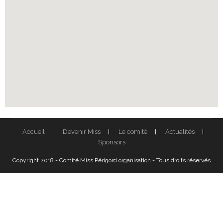
Accueil
Devenir Miss
Le comité
Actualités
Sponsors
Copyright 2018 - Comité Miss Périgord organisation - Tous droits réservés