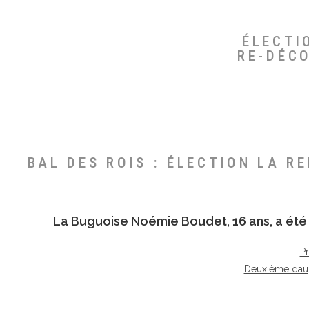
ÉLECTI
RE-DÉC
BAL DES ROIS : ÉLECTION LA R
La Buguoise
Noémie Boudet
, 16 ans, a é
P
Deuxième dau