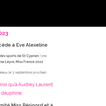
2023
ccéde à Eve Alexeline
 des sports de St Cyprien
, Une
ne Leyre, Miss France 2022
.
deaux le 3 septembre prochain.
insi qu’à Audrey Laurent
 dauphine.
mité Miss Périgord et à