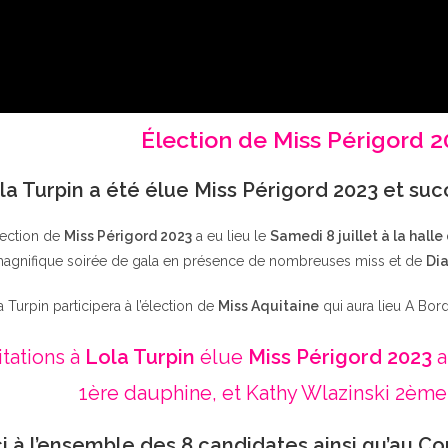
Élection de Miss Périgord 
la Turpin a été élue Miss Périgord 2023 et su
lection de
Miss Périgord 2023
a eu lieu le
Samedi 8 juillet à la halle
agnifique soirée de gala en présence de nombreuses miss et de
Dia
a Turpin participera à l’élection de
Miss Aquitaine
qui aura lieu A Bor
itations à
Lola Turpin
élue
Miss Périgord 2023
a
1ère dauphine, et Kathy Wlazinski 2ème
i à l’ensemble des 8 candidates ainsi qu’au Co