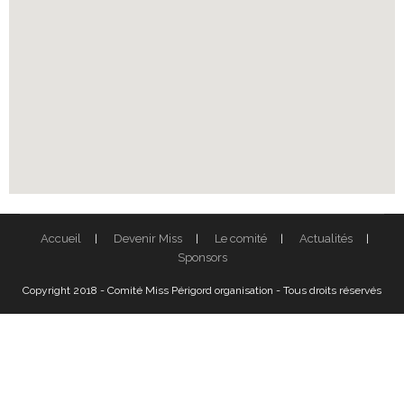
Accueil
Devenir Miss
Le comité
Actualités
Sponsors
Copyright 2018 - Comité Miss Périgord organisation - Tous droits réservés