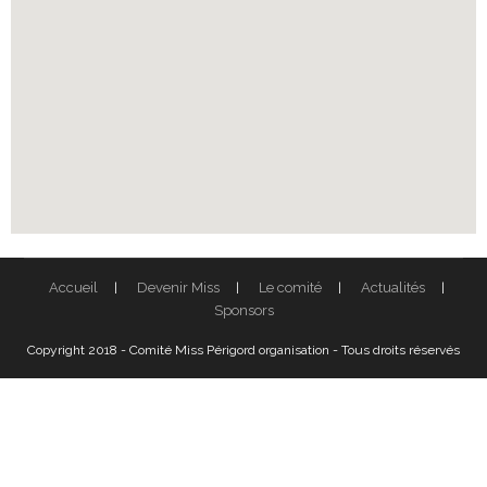
Accueil
Devenir Miss
Le comité
Actualités
Sponsors
Copyright 2018 - Comité Miss Périgord organisation - Tous droits réservés