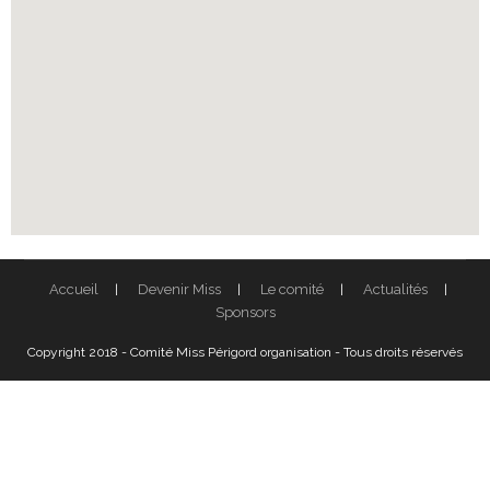
Accueil
Devenir Miss
Le comité
Actualités
Sponsors
Copyright 2018 - Comité Miss Périgord organisation - Tous droits réservés