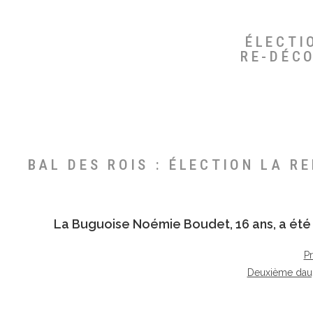
ÉLECTI
RE-DÉC
BAL DES ROIS : ÉLECTION LA R
La Buguoise
Noémie Boudet
, 16 ans, a é
P
Deuxième dau