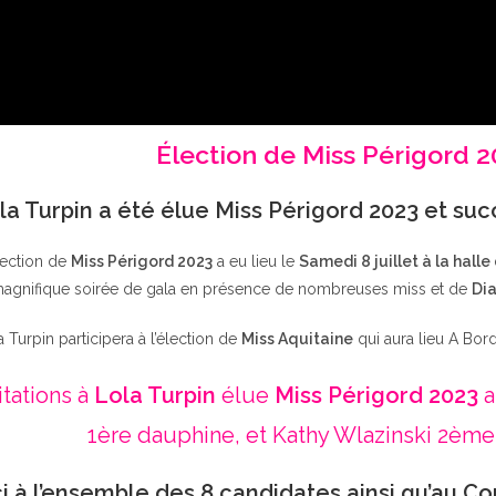
Élection de Miss Périgord 
la Turpin a été élue Miss Périgord 2023 et su
lection de
Miss Périgord 2023
a eu lieu le
Samedi 8 juillet à la halle
agnifique soirée de gala en présence de nombreuses miss et de
Dia
a Turpin participera à l’élection de
Miss Aquitaine
qui aura lieu A Bor
itations à
Lola Turpin
élue
Miss Périgord 2023
a
1ère dauphine, et Kathy Wlazinski 2ème
i à l’ensemble des 8 candidates ainsi qu’au Co