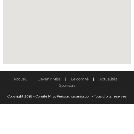
Accueil
Devenir Miss
Le comité
Actualités
Sponsors
Copyright 2018 - Comité Miss Périgord organisation - Tous droits réservés