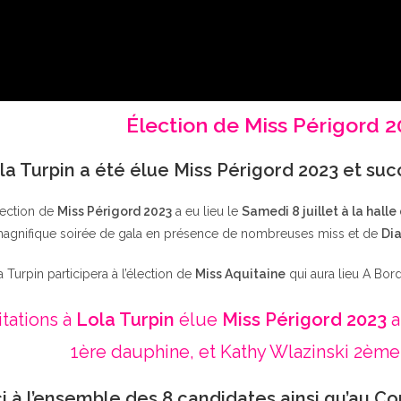
Élection de Miss Périgord 
la Turpin a été élue Miss Périgord 2023 et su
lection de
Miss Périgord 2023
a eu lieu le
Samedi 8 juillet à la halle
agnifique soirée de gala en présence de nombreuses miss et de
Dia
a Turpin participera à l’élection de
Miss Aquitaine
qui aura lieu A Bor
itations à
Lola Turpin
élue
Miss Périgord 2023
a
1ère dauphine, et Kathy Wlazinski 2ème
i à l’ensemble des 8 candidates ainsi qu’au Co