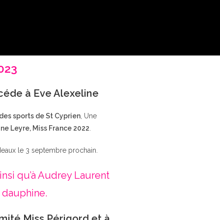
2023
ccéde à Eve Alexeline
 des sports de St Cyprien
, Une
ne Leyre, Miss France 2022
.
deaux le 3 septembre prochain.
insi qu’à Audrey Laurent
 dauphine.
mité Miss Périgord et à