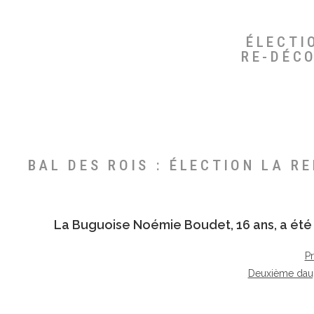
ÉLECTI
RE-DÉC
BAL DES ROIS : ÉLECTION LA R
La Buguoise
Noémie Boudet
, 16 ans, a é
P
Deuxième dau