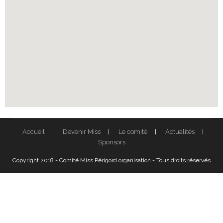
Accueil
Devenir Miss
Le comité
Actualités
Sponsors
Copyright 2018 - Comité Miss Périgord organisation - Tous droits réservés